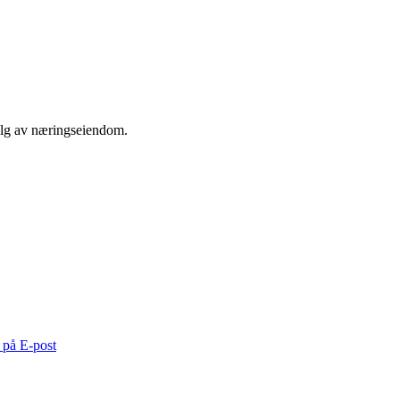
salg av næringseiendom.
 på E-post