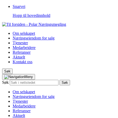
Snarvei
Hopp til hovedinnhold
Om selskapet
Næringseiendom for salg
Tjenester
Medarbeidere
Referanser
Aktuelt
Kontakt oss
Søk
Meny
Søk
Søk
Om selskapet
Næringseiendom for salg
Tjenester
Medarbeidere
Referanser
Aktuelt