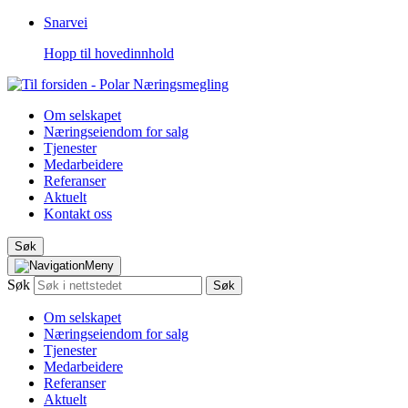
Snarvei
Hopp til hovedinnhold
Om selskapet
Næringseiendom for salg
Tjenester
Medarbeidere
Referanser
Aktuelt
Kontakt oss
Søk
Meny
Søk
Søk
Om selskapet
Næringseiendom for salg
Tjenester
Medarbeidere
Referanser
Aktuelt